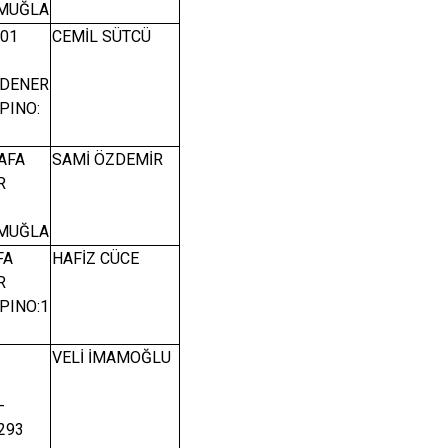
/MUĞLA
501
CEMİL SÜTCÜ
RDENER
APINO:
AFA
SAMİ ÖZDEMİR
R
/MUĞLA
FA
HAFİZ CÜCE
R
APINO:1
VELİ İMAMOĞLU
-
293