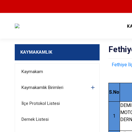
K
Fethiy
KAYMAKAMLIK
Fethiye İ
Kaymakam
Kaymakamlık Birimleri
S.No
İlçe Protokol Listesi
DEMİ
MOTO
1
Dernek Listesi
DERN