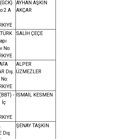
Seydikemer
(GCK)
AYHAN AŞKIN
o:2 A
AKÇAR
Menteşe
RKIYE
ATÜRK
SALİH ÇEÇE
apı
ı No:
RKIYE
AFA
ALPER
AR Dış
ÜZMEZLER
 No:
RKIYE
BBT) -
İSMAİL KESMEN
 İç
RKIYE
L
ŞENAY TAŞKIN
E Dış