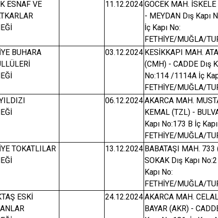
Kavaklıdere
K ESNAF VE
11.12.2024
GÖCEK MAH. İSKELE 
TKARLAR
- MEYDAN Dış Kapı N
Köyceğiz
EĞİ
İç Kapı No:
Marmaris
FETHİYE/MUĞLA/TU
İYE BUHARA
03.12.2024
KESİKKAPI MAH. AT
LLÜLERİ
(CMH) - CADDE Dış K
EĞİ
No:114 /1114A İç Kap
FETHİYE/MUĞLA/TU
YILDIZI
06.12.2024
AKARCA MAH. MUST
EĞİ
KEMAL (TZL) - BULV
Kapı No:173 B İç Kapı
FETHİYE/MUĞLA/TU
İYE TOKATLILAR
13.12.2024
BABATAŞI MAH. 733 (
EĞİ
SOKAK Dış Kapı No:2
Kapı No:
FETHİYE/MUĞLA/TU
KTAŞ ESKİ
24.12.2024
AKARCA MAH. CELA
KANLAR
BAYAR (AKR) - CADD