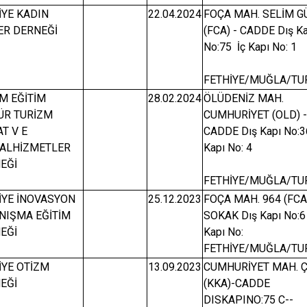
İYE KADIN
22.04.2024
FOÇA MAH. SELİM 
ER DERNEĞİ
(FCA) - CADDE Dış K
No:75 İç Kapı No: 1
FETHİYE/MUĞLA/TU
M EĞİTİM
28.02.2024
ÖLÜDENİZ MAH.
ÜR TURİZM
CUMHURİYET (OLD) 
AT V E
CADDE Dış Kapı No:3
ALHİZMETLER
Kapı No: 4
EĞİ
FETHİYE/MUĞLA/TU
İYE İNOVASYON
25.12.2023
FOÇA MAH. 964 (FCA)
NIŞMA EĞİTİM
SOKAK Dış Kapı No:6 
EĞİ
Kapı No:
FETHİYE/MUĞLA/TU
İYE OTİZM
13.09.2023
CUMHURİYET MAH. 
EĞİ
(KKA)-CADDE
DISKAPINO:75 C--