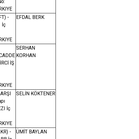
No:
RKIYE
T) -
EFDAL BERK
 İç
RKIYE
SERHAN
 CADDE
KORHAN
İRCİ İŞ
RKIYE
ÇARŞI
SELİN KÖKTENER
apı
ZI İç
RKIYE
KR) -
ÜMİT BAYLAN