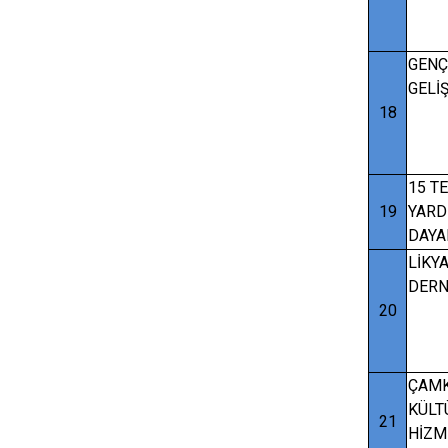
GENÇ
GELİ
18
15 T
19
YARD
DAYA
LİKYA
DERN
20
ÇAMK
KÜLT
21
HİZM