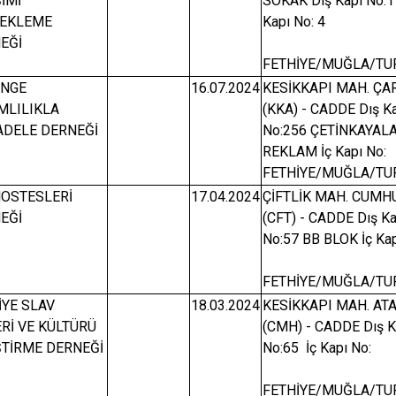
ŞİMİ
SOKAK Dış Kapı No:1
EKLEME
Kapı No: 4
EĞİ
FETHİYE/MUĞLA/TU
ÜNGE
16.07.2024
KESİKKAPI MAH. ÇA
MLILIKLA
(KKA) - CADDE Dış K
DELE DERNEĞİ
No:256 ÇETİNKAYAL
REKLAM İç Kapı No:
FETHİYE/MUĞLA/TU
HOSTESLERİ
17.04.2024
ÇİFTLİK MAH. CUMH
EĞİ
(CFT) - CADDE Dış Ka
No:57 BB BLOK İç Kap
FETHİYE/MUĞLA/TU
İYE SLAV
18.03.2024
KESİKKAPI MAH. AT
ERİ VE KÜLTÜRÜ
(CMH) - CADDE Dış K
ŞTİRME DERNEĞİ
No:65 İç Kapı No:
FETHİYE/MUĞLA/TU