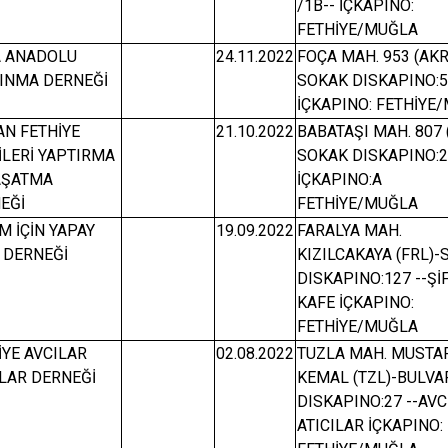
/1B-- İÇKAPINO:
FETHİYE/MUĞLA
 ANADOLU
24.11.2022
FOÇA MAH. 953 (AKR
INMA DERNEĞİ
SOKAK DISKAPINO:5
İÇKAPINO: FETHİYE
AN FETHİYE
21.10.2022
BABATAŞI MAH. 807 
İLERİ YAPTIRMA
SOKAK DISKAPINO:2
AŞATMA
İÇKAPINO:A
EĞİ
FETHİYE/MUĞLA
M İÇİN YAPAY
19.09.2022
FARALYA MAH.
 DERNEĞİ
KIZILCAKAYA (FRL)
DISKAPINO:127 --Şİ
KAFE İÇKAPINO:
FETHİYE/MUĞLA
İYE AVCILAR
02.08.2022
TUZLA MAH. MUSTA
ILAR DERNEĞİ
KEMAL (TZL)-BULVA
DISKAPINO:27 --AVC
ATICILAR İÇKAPINO: