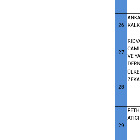
ANKA
26
KALK
RIDV
CAMİ
27
VE Y
DERN
ÜLKE
ZEKA
28
FETH
ATIC
29