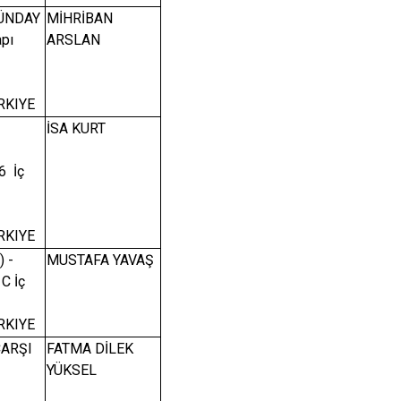
GÜNDAY
MİHRİBAN
apı
ARSLAN
RKIYE
İSA KURT
-
6 İç
RKIYE
 -
MUSTAFA YAVAŞ
C İç
RKIYE
ÇARŞI
FATMA DİLEK
YÜKSEL