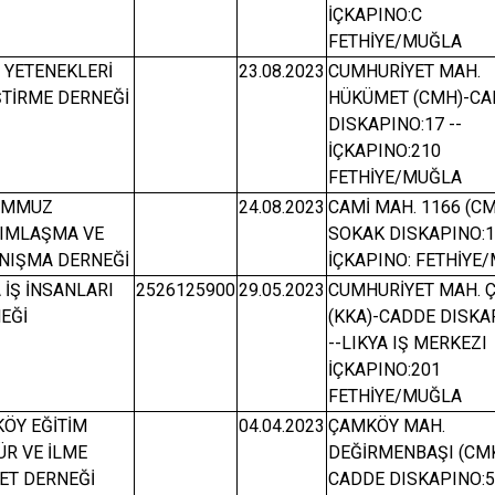
İÇKAPINO:C
FETHİYE/MUĞLA
 YETENEKLERİ
23.08.2023
CUMHURİYET MAH.
ŞTİRME DERNEĞİ
HÜKÜMET (CMH)-CA
DISKAPINO:17 --
İÇKAPINO:210
FETHİYE/MUĞLA
EMMUZ
24.08.2023
CAMİ MAH. 1166 (CM
IMLAŞMA VE
SOKAK DISKAPINO:1
NIŞMA DERNEĞİ
İÇKAPINO: FETHİYE
 İŞ İNSANLARI
2526125900
29.05.2023
CUMHURİYET MAH. 
EĞİ
(KKA)-CADDE DISKA
--LIKYA IŞ MERKEZI
İÇKAPINO:201
FETHİYE/MUĞLA
ÖY EĞİTİM
04.04.2023
ÇAMKÖY MAH.
ÜR VE İLME
DEĞİRMENBAŞI (CMK
ET DERNEĞİ
CADDE DISKAPINO:5 