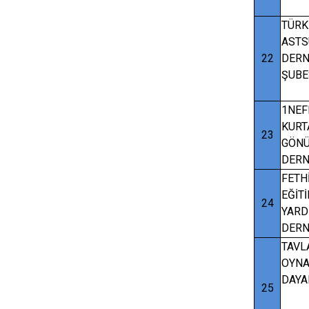
TÜRK
ASTS
22
DERN
ŞUBE
1NEF
KURT
23
GÖNÜ
DERN
FETH
EĞİT
24
YAR
DERN
TAVL
OYNA
DAYA
25