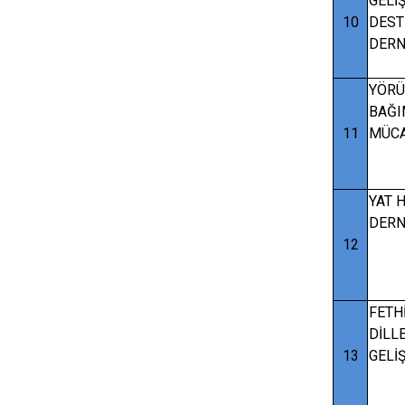
GELİ
10
DEST
DERN
YÖR
BAĞI
11
MÜCA
YAT 
DERN
12
FETH
DİLL
13
GELİ