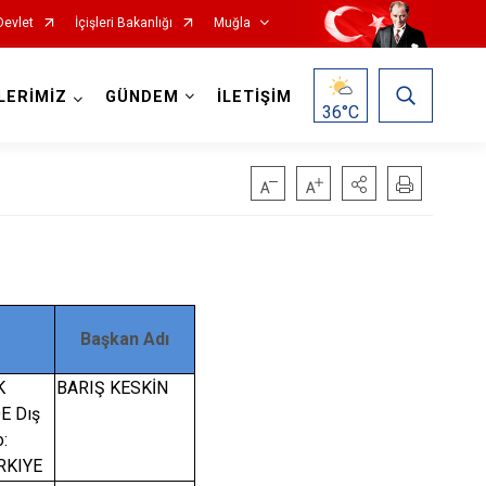
Devlet
İçişleri Bakanlığı
Muğla
LERİMİZ
GÜNDEM
İLETİŞİM
36
°C
Başkan Adı
Milas
Ortaca
K
BARIŞ KESKİN
E Dış
Ula
o:
Yatağan
RKIYE