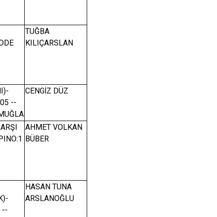
TUĞBA
DDE
KILIÇARSLAN
I)-
CENGİZ DÜZ
05 --
/MUĞLA
ÇARŞI
AHMET VOLKAN
PINO:1
BÜBER
HASAN TUNA
)-
ARSLANOĞLU
--