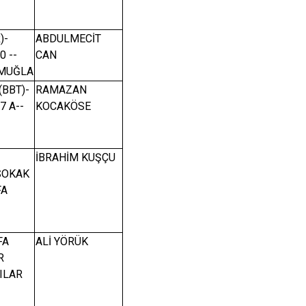
)-
ABDULMECİT
0 --
CAN
/MUĞLA
(BBT)-
RAMAZAN
7 A--
KOCAKÖSE
İBRAHİM KUŞÇU
-SOKAK
FA
FA
ALİ YÖRÜK
R
ILAR