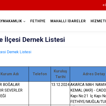
e-
AYMAKAMLIK
FETHİYE
MAHALLİ İDARELER
HİZMET
Muğla
e İlçesi Dernek Listesi
lçesi Dernek Listesi
Kuruluş
Kurum Adı
Telefon
Adres Detay
Bodrum
Tarihi
Dalaman
R BOĞALAR
13.12.2024
AKARCA MAH. NAMI
R SEVERLER
KEMAL (AKR) - CADD
Datça
EĞİ
Kapı No:21 İç Kapı N
Fethiye
FETHİYE/MUĞLA/TU