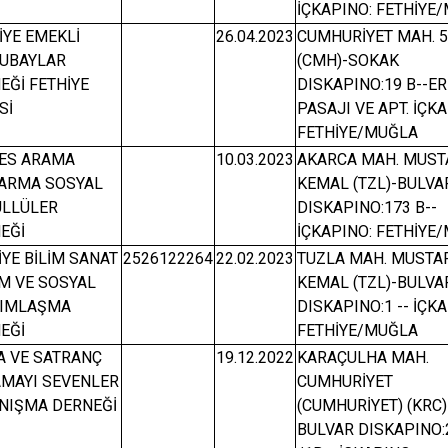
İÇKAPINO: FETHİYE
İYE EMEKLİ
26.04.2023
CUMHURİYET MAH. 
UBAYLAR
(CMH)-SOKAK
EĞİ FETHİYE
DISKAPINO:19 B--E
Sİ
PASAJI VE APT. İÇK
FETHİYE/MUĞLA
ES ARAMA
10.03.2023
AKARCA MAH. MUST
ARMA SOSYAL
KEMAL (TZL)-BULVA
LLÜLER
DISKAPINO:173 B--
EĞİ
İÇKAPINO: FETHİYE
İYE BİLİM SANAT
2526122264
22.02.2023
TUZLA MAH. MUSTA
İM VE SOSYAL
KEMAL (TZL)-BULVA
DIMLAŞMA
DISKAPINO:1 -- İÇK
EĞİ
FETHİYE/MUĞLA
A VE SATRANÇ
19.12.2022
KARAÇULHA MAH.
MAYI SEVENLER
CUMHURİYET
NIŞMA DERNEĞİ
(CUMHURİYET) (KRC)
BULVAR DISKAPINO: