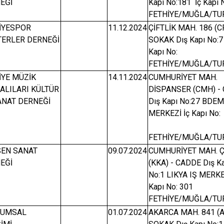
EĞİ
Kapı No:181 İç Kapı 
FETHİYE/MUĞLA/TU
İYESPOR
11.12.2024
ÇİFTLİK MAH. 186 (CF
ERLER DERNEĞİ
SOKAK Dış Kapı No:7
Kapı No:
FETHİYE/MUĞLA/TU
İYE MÜZİK
14.11.2024
CUMHURİYET MAH.
ALILARI KÜLTÜR
DİSPANSER (CMH) -
ANAT DERNEĞİ
Dış Kapı No:27 BDEM
MERKEZİ İç Kapı No:
FETHİYE/MUĞLA/TU
SEN SANAT
09.07.2024
CUMHURİYET MAH. 
EĞİ
(KKA) - CADDE Dış K
No:1 LIKYA IŞ MERKE
Kapı No: 301
FETHİYE/MUĞLA/TU
LUMSAL
01.07.2024
AKARCA MAH. 841 (A