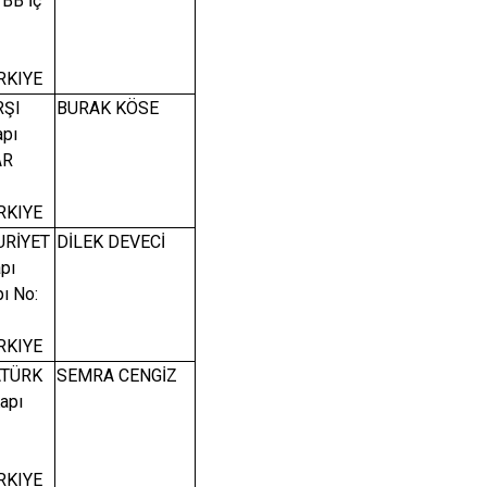
 BB İç
RKIYE
RŞI
BURAK KÖSE
apı
AR
RKIYE
URİYET
DİLEK DEVECİ
pı
ı No:
RKIYE
ATÜRK
SEMRA CENGİZ
apı
RKIYE