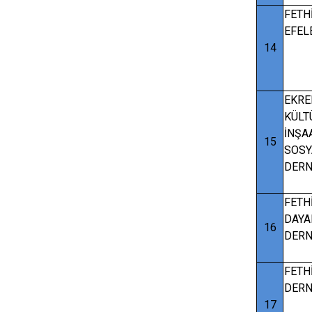
FETH
EFEL
14
EKRE
KÜLT
İNŞA
15
SOSY
DERN
FETH
DAYA
16
DERN
FETH
DERN
17