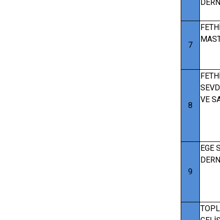
DERN
FETH
MAST
7
FETH
SEVD
VE S
8
EGE 
DERN
9
TOP