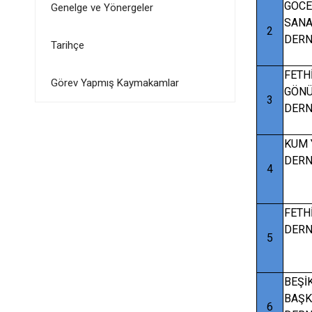
GÖCE
Genelge ve Yönergeler
SANA
2
DERN
Tarihçe
FETH
Görev Yapmış Kaymakamlar
GÖNÜ
3
DERN
KUM 
DERN
4
FETH
DERN
5
BEŞİ
BAŞ
6