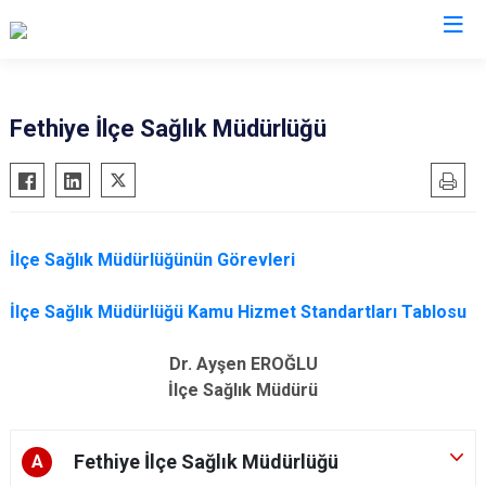
Muğla
Fethiye İlçe Sağlık Müdürlüğü
Bodrum
Milas
Dalaman
Ortaca
Datça
Ula
İlçe Sağlık Müdürlüğünün Görevleri
Fethiye
Yatağan
Kavaklıdere
Seydikemer
İlçe Sağlık Müdürlüğü Kamu Hizmet Standartları Tablosu
Köyceğiz
Menteşe
Dr. Ayşen EROĞLU
Marmaris
İlçe Sağlık Müdürü
Fethiye İlçe Sağlık Müdürlüğü
A